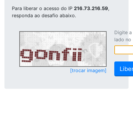
Para liberar o acesso
do IP
216.73.216.59
,
responda ao desafio abaixo.
Digite 
lado no
[trocar imagem]