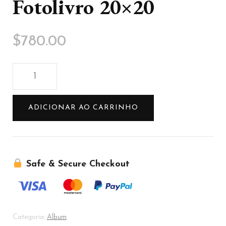
Fotolivro 20×20
$
780.00
Fotolivro
20x20
quantidade
ADICIONAR AO CARRINHO
Safe & Secure Checkout
Categoria:
Album