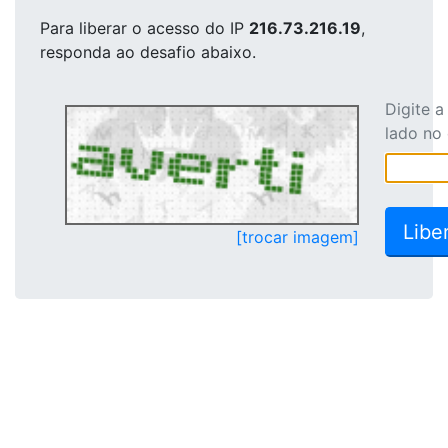
Para liberar o acesso
do IP
216.73.216.19
,
responda ao desafio abaixo.
Digite 
lado no
[trocar imagem]