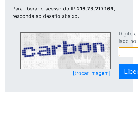
Para liberar o acesso
do IP
216.73.217.169
,
responda ao desafio abaixo.
Digite 
lado no
[trocar imagem]